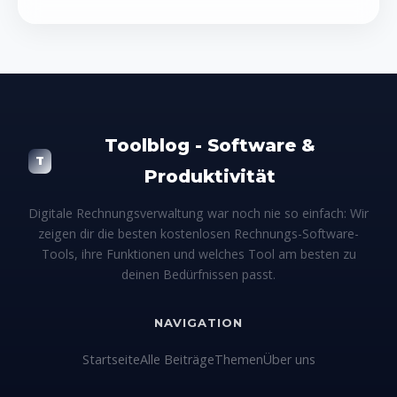
einem gründlichen Test unterzogen und zeigen dir im
großen Online-Vergleich, welche Karte zu deinem Alltag,
deinen Reisen und deinem Budget passt.
Toolblog - Software &
T
Produktivität
Digitale Rechnungsverwaltung war noch nie so einfach: Wir
zeigen dir die besten kostenlosen Rechnungs-Software-
Tools, ihre Funktionen und welches Tool am besten zu
deinen Bedürfnissen passt.
NAVIGATION
Startseite
Alle Beiträge
Themen
Über uns