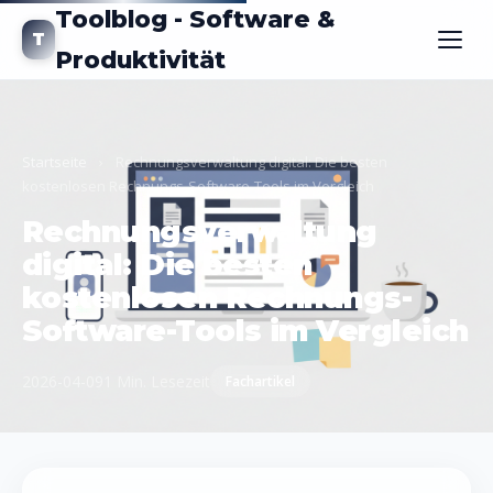
Toolblog - Software &
T
Produktivität
Startseite
›
Rechnungsverwaltung digital: Die besten
kostenlosen Rechnungs-Software-Tools im Vergleich
Rechnungsverwaltung
digital: Die besten
kostenlosen Rechnungs-
Software-Tools im Vergleich
2026-04-09
1 Min. Lesezeit
Fachartikel