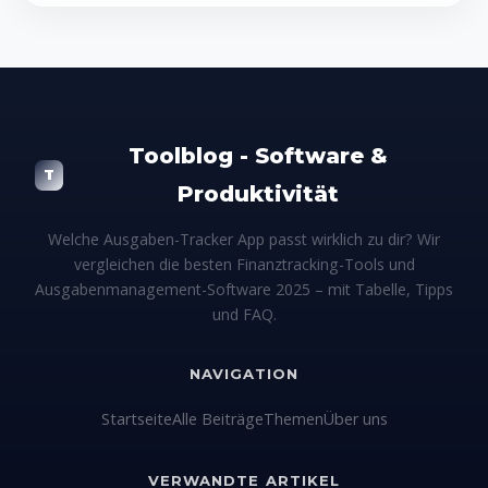
FAQ.
Toolblog - Software &
T
Produktivität
Welche Ausgaben-Tracker App passt wirklich zu dir? Wir
vergleichen die besten Finanztracking-Tools und
Ausgabenmanagement-Software 2025 – mit Tabelle, Tipps
und FAQ.
NAVIGATION
Startseite
Alle Beiträge
Themen
Über uns
VERWANDTE ARTIKEL