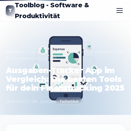
Toolblog - Software &
T
Produktivität
Startseite
›
Ausgaben-Tracker App im Vergleich: Die besten Tools
für dein Finanztracking 2025
Ausgaben-Tracker App im
Vergleich: Die besten Tools
für dein Finanztracking 2025
2026-04-07
1 Min. Lesezeit
Fachartikel