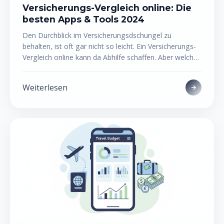
Versicherungs-Vergleich online: Die
besten Apps & Tools 2024
Den Durchblick im Versicherungsdschungel zu
behalten, ist oft gar nicht so leicht. Ein Versicherungs-
Vergleich online kann da Abhilfe schaffen. Aber welche
Apps und Tools sind wirklich hilfreich? Wir haben uns
für dich umgesehen und die besten Optionen für 2024
Weiterlesen
unter die Lupe genommen. So findest du nicht nur die
günstigsten Tarife, sondern behältst auch den
Überblick über deine Verträge und kannst deine digitale
Versicherungsverwaltung optimal gestalten. Lass uns
gemeinsam deine Versicherungen auf Vordermann
bringen!