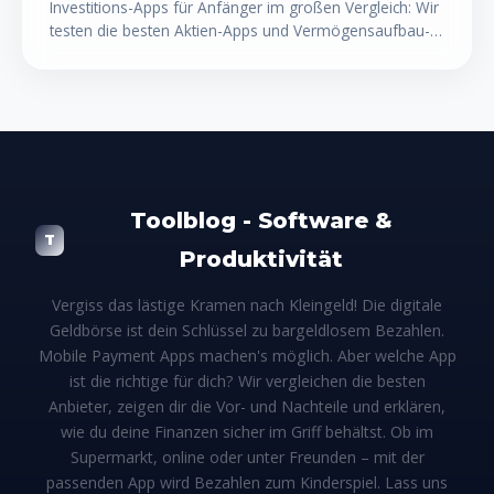
Investitions-Apps für Anfänger im großen Vergleich: Wir
testen die besten Aktien-Apps und Vermögensaufbau-
Tools 2025 – mit Funktionen, Kosten und Bewertungen
auf einen Blick.
Toolblog - Software &
T
Produktivität
Vergiss das lästige Kramen nach Kleingeld! Die digitale
Geldbörse ist dein Schlüssel zu bargeldlosem Bezahlen.
Mobile Payment Apps machen's möglich. Aber welche App
ist die richtige für dich? Wir vergleichen die besten
Anbieter, zeigen dir die Vor- und Nachteile und erklären,
wie du deine Finanzen sicher im Griff behältst. Ob im
Supermarkt, online oder unter Freunden – mit der
passenden App wird Bezahlen zum Kinderspiel. Lass uns