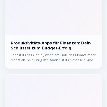
Produktivitäts-Apps für Finanzen: Dein
Schlüssel zum Budget-Erfolg
Kennst du das Gefühl, wenn am Ende des Monats mehr
Monat als Geld übrig ist? Damit bist du nicht allein! Aber
keine Sorge, es gibt eine Lösung: Produktivitäts-Apps
für Finanzen. Diese kleinen Helferlein können dir helfen,
den Überblick über deine Einnahmen und Ausgaben zu
behalten, Budgets zu erstellen und deine finanziellen
Ziele zu erreichen. In diesem Artikel zeige ich dir die
besten Finanz-Management-Tools und Budgetierungs-
Software, die dein Leben verändern werden. Lass uns
gemeinsam deine Finanzen in den Griff bekommen!