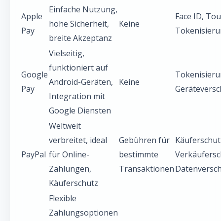
Einfache Nutzung,
Apple
Face ID, Tou
hohe Sicherheit,
Keine
Pay
Tokenisier
breite Akzeptanz
Vielseitig,
funktioniert auf
Google
Tokenisieru
Android-Geräten,
Keine
Pay
Geräteversc
Integration mit
Google Diensten
Weltweit
verbreitet, ideal
Gebühren für
Käuferschut
PayPal
für Online-
bestimmte
Verkäufersc
Zahlungen,
Transaktionen
Datenversch
Käuferschutz
Flexible
Zahlungsoptionen