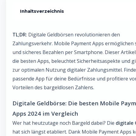
Inhaltsverzeichnis
Die Vorteile einer digitalen Geldbörse
TL;DR:
Digitale Geldbörsen revolutionieren den
Die Top Mobile Payment Apps im Vergleich
Zahlungsverkehr. Mobile Payment Apps ermöglichen s
Apple Pay: Der Platzhirsch unter den Mobile Payment Apps
und sicheres Bezahlen per Smartphone. Dieser Artikel
die besten Apps, beleuchtet Sicherheitsaspekte und g
Google Pay: Die vielseitige Alternative
zur optimalen Nutzung digitaler Zahlungsmittel. Finde
PayPal: Der Klassiker für Online-Zahlungen
passende App für deine Bedürfnisse und profitiere vo
Vorteilen des bargeldlosen Zahlens.
Klarna: Flexibel bezahlen, aber Vorsicht vor Schulden
Sicherheit: Worauf du achten solltest
Digitale Geldbörse: Die besten Mobile Pay
Apps 2024 im Vergleich
Tipps für die optimale Nutzung
Wer hat heutzutage noch Bargeld dabei? Die
digitale
Vergleichstabelle: Funktionen im Überblick
hat sich längst etabliert. Dank Mobile Payment Apps 