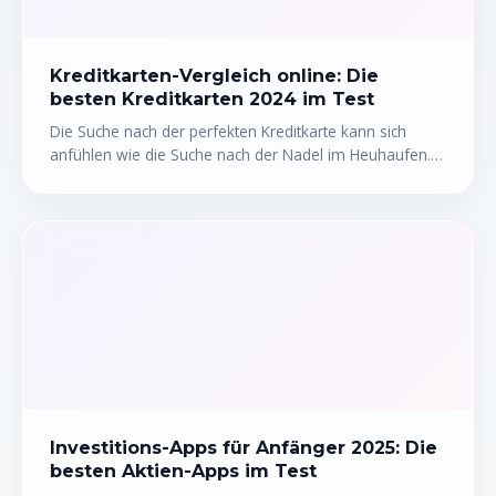
Kreditkarten-Vergleich online: Die
besten Kreditkarten 2024 im Test
Die Suche nach der perfekten Kreditkarte kann sich
anfühlen wie die Suche nach der Nadel im Heuhaufen.
Unzählige Angebote, verschiedene Gebührenmodelle
und undurchsichtige Bedingungen machen die
Entscheidung schwer. Dieser Kreditkarten-Vergleich 2024
soll dir helfen, den Durchblick zu bekommen. Wir zeigen
dir, worauf du achten musst, welche Karten wirklich
etwas taugen und wie du online die beste Kreditkarte
für deine Bedürfnisse findest. So triffst du eine
informierte Entscheidung und vermeidest teure Fehler.
Investitions-Apps für Anfänger 2025: Die
besten Aktien-Apps im Test