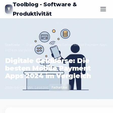
Toolblog - Software &
T
Produktivität
Startseite
›
Digitale Geldbörse: Die besten Mobile Payment Apps
2024 im Vergleich
Digitale Geldbörse: Die
besten Mobile Payment
Apps 2024 im Vergleich
2026-04-05
6 Min. Lesezeit
Fachartikel